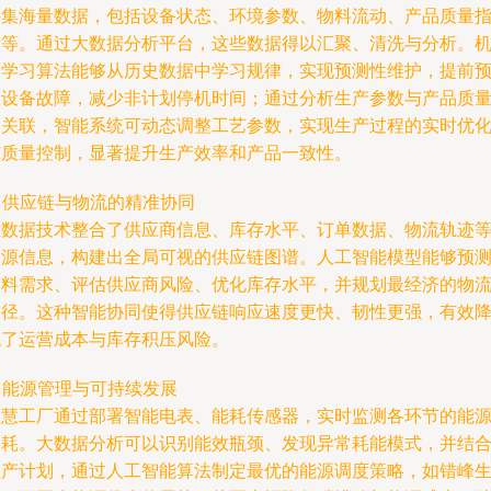
采集海量数据，包括设备状态、环境参数、物料流动、产品质量
标等。通过大数据分析平台，这些数据得以汇聚、清洗与分析。
器学习算法能够从历史数据中学习规律，实现预测性维护，提前
警设备故障，减少非计划停机时间；通过分析生产参数与产品质
的关联，智能系统可动态调整工艺参数，实现生产过程的实时优
与质量控制，显著提升生产效率和产品一致性。
. 供应链与物流的精准协同
大数据技术整合了供应商信息、库存水平、订单数据、物流轨迹
多源信息，构建出全局可视的供应链图谱。人工智能模型能够预
物料需求、评估供应商风险、优化库存水平，并规划最经济的物
路径。这种智能协同使得供应链响应速度更快、韧性更强，有效
低了运营成本与库存积压风险。
. 能源管理与可持续发展
智慧工厂通过部署智能电表、能耗传感器，实时监测各环节的能
消耗。大数据分析可以识别能效瓶颈、发现异常耗能模式，并结
生产计划，通过人工智能算法制定最优的能源调度策略，如错峰